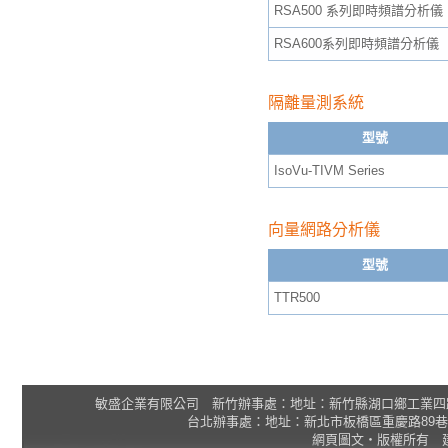
RSA500 系列即時頻譜分析儀
RSA600系列即時頻譜分析儀
隔離量測系統
型號
IsoVu-TIVM Series
向量網路分析儀
型號
TTR500
敏盛企業有限公司 新竹辦事處：地址：新竹縣湖口鄉工業四路3號 2F 統一
台北辦事處：地址：新北市板橋區重慶路89巷25號1樓 Tel
網頁圖文‧版權所有 建議瀏